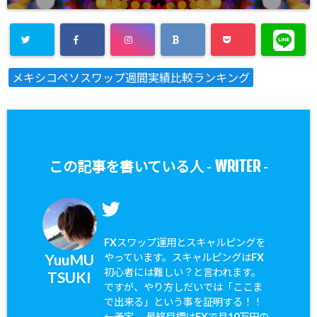
メキシコペソスワップ週間実績比較ランキング
WRITER
この記事を書いている人 -
-
FXスワップ運用とスキャルピングを
YuuMU
やっています。スキャルピングはFX
初心者には難しい？と言われます。
TSUKI
ですが、やり方しだいでは「ここま
で出来る」という事を証明する！！
←予定。 最終目標はFXで月10万円の