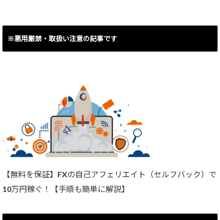
ポジ決済で
（400.90pips
結果8,493円
▲53,450円で
）】
（84.93pips）
す。
】
※悪用厳禁・取扱い注意の記事です
【無料を保証】FXの自己アフェリエイト（セルフバック）で
10万円稼ぐ！【手順も簡単に解説】