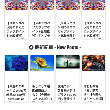
【メキシコペ
【メキシコペ
【メキシコペ
【メキシコペ
ソ円のＦＸス
ソスワップポ
ソ円のＦＸス
ソ円のＦＸス
ワップポイン
イント比較推
ワップポイン
ワップポイン
ト比較推移】
移】ＦＸプラ
ト比較推移】
ト比較推移】
（2019年2月
イム
（2019年1月
（2019年4月8
11日から2月
byGMO（選べ
21日から1月
日から4月14日
New Posts
最新記事 -
-
17日実績）
る外貨）が１
27日実績）
実績）
位（2020年1
月6日から1月
12日実績）
【今週のスキ
もしかして週
復活の日！！
休むも相場
ャルピ160回で
間最高益か
含み損ポジは
（言い訳で
結果32,480円
も？【今週の
プラス51,750
す）【今週の
（324.80pips
スキャルピ131
円で決済です
スキャルピ1回
）】ただしス
回で結果
【今週のスキ
で結果460円
イング含み損
40,090円
ャルピ30回で
（4.6pips）】