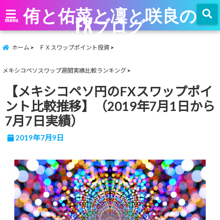
侑と佑菜と凜と咲良の
FXブログ
menu
ホーム
ＦＸスワップポイント投資
メキシコペソスワップ週間実績比較ランキング
【メキシコペソ円のFXスワップポイ
ント比較推移】（2019年7月1日から
7月7日実績）
2019年7月9日