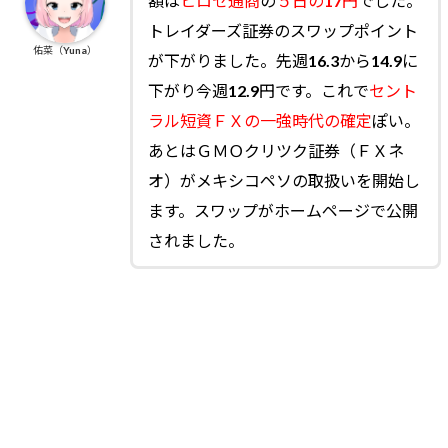
額は
ヒロセ通商
の
５日の17円
でした。
トレイダーズ証券のスワップポイント
佑菜（Yuna）
が下がりました。先週16.3から14.9に
下がり今週12.9円です。これで
セント
ラル短資ＦＸの一強時代の確定
ぽい。
あとはＧＭＯクリツク証券（ＦＸネ
オ）がメキシコペソの取扱いを開始し
ます。スワップがホームページで公開
されました。