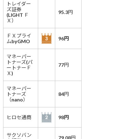
トレイダー
ズ証券
95.3円
(LIGHT Ｆ
Ｘ）
ＦＸプライ
96円
ムbyGMO
マネーパー
トナーズ(パ
77円
ートナーＦ
Ｘ)
マネーパー
トナーズ
84円
（nano）
ヒロセ通商
98円
サクソバン
79.08円