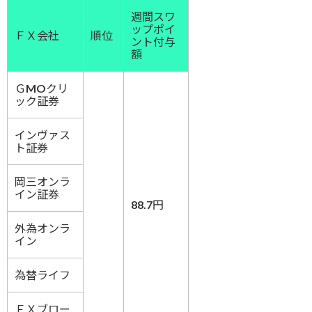
週間スワ
ップポイ
ＦＸ会社
順位
ント付与
額
ＧMOクリ
ック証券
インヴァス
ト証券
岡三オンラ
イン証券
88.7円
外為オンラ
イン
為替ライフ
ＦＸブロー