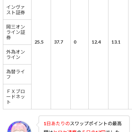
インヴァ
スト証券
岡三オン
ライン証
券
25.5
37.7
0
12.4
13.1
外為オン
ライン
為替ライ
フ
ＦＸブロ
ードネッ
ト
1日あたりの
スワップポイントの最高