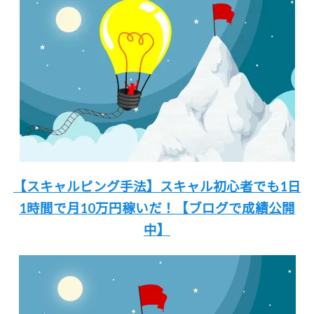
【スキャルピング手法】
スキャル初心者でも
1日
1時間
で月10万円稼いだ！
【ブログで成績公開
中】