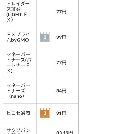
トレイダー
ズ証券
77円
(LIGHT Ｆ
Ｘ）
ＦＸプライ
99円
ムbyGMO
マネーパー
トナーズ(パ
77円
ートナーＦ
Ｘ)
マネーパー
トナーズ
84円
（nano）
ヒロセ通商
91円
サクソバン
83.19円