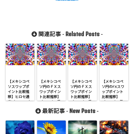
Related Posts
関連記事 -
-
【メキシコペ
【メキシコペ
【メキシコペ
【メキシコペ
ソスワップポ
ソ円のＦＸス
ソ円のＦＸス
ソ円のFXスワ
イント比較推
ワップポイン
ワップポイン
ップポイント
移】ヒロセ通
ト比較推移】
ト比較推移】
比較推移】
商（LION FX）
（2019年3月
（2019年3月4
（2019年9月2
が１位（2019
25日から3月
日から3月10日
日から9月8日
New Posts
最新記事 -
-
年12月30日か
31日実績）
実績）
実績）
ら1月5日実
績）