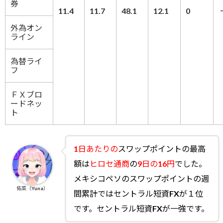
券
11.4
11.7
48.1
12.1
0
外為オン
ライン
為替ライ
フ
ＦＸブロ
ードネッ
ト
1日あたりの
スワップポイントの最高
額は
ヒロセ通商
の
9日の16円
でした。
メキシコペソのスワップポイントの週
佑菜（Yuna）
間累計ではセントラル短資FXが１位
です。セントラル短資FXが一強です。