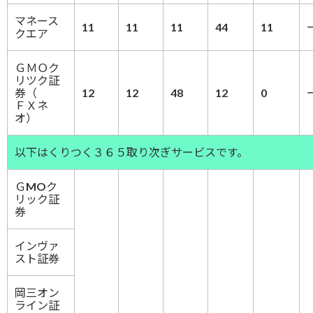
マネース
11
11
11
44
11
クエア
ＧＭＯク
リツク証
券（
12
12
48
12
0
ＦＸネ
オ）
以下はくりつく３６５取り次ぎサービスです。
ＧMOク
リック証
券
インヴァ
スト証券
岡三オン
ライン証