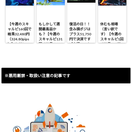
【今週のスキ
もしかして週
復活の日！！
休むも相場
ャルピ160回で
間最高益か
含み損ポジは
（言い訳で
結果32,480円
も？【今週の
プラス51,750
す）【今週の
（324.80pips
スキャルピ131
円で決済です
スキャルピ1回
）】ただしス
回で結果
【今週のスキ
で結果460円
イング含み損
40,090円
ャルピ30回で
（4.6pips）】
ポジ決済で
（400.90pips
結果8,493円
▲53,450円で
）】
（84.93pips）
す。
】
※悪用厳禁・取扱い注意の記事です