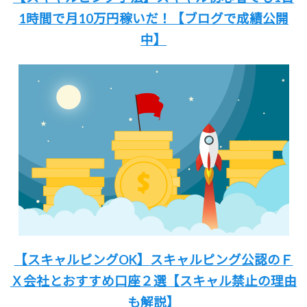
1時間
で月10万円稼いだ！
【ブログで成績公開
中】
【スキャルピングOK】
スキャルピング公認のＦ
Ｘ会社と
おすすめ口座２選
【スキャル禁止の理由
も解説
】