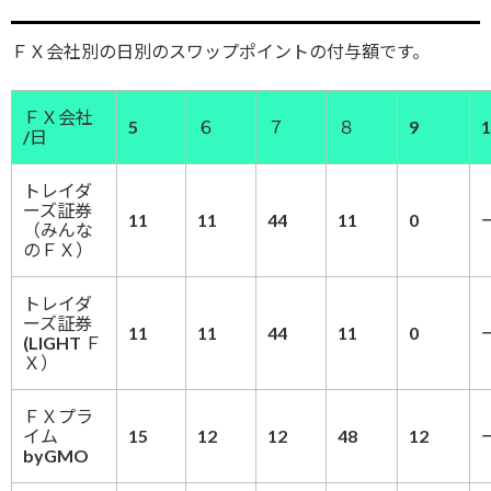
ＦＸ会社別の日別のスワップポイントの付与額です。
ＦＸ会社
5
６
７
８
9
1
/日
トレイダ
ーズ証券
11
11
44
11
0
（みんな
のＦＸ）
トレイダ
ーズ証券
11
11
44
11
0
(LIGHT Ｆ
Ｘ）
ＦＸプラ
イム
15
12
12
48
12
byGMO