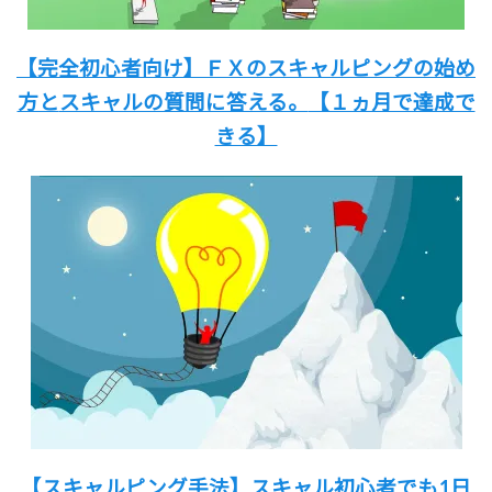
【完全初心者向け】
ＦＸのスキャルピングの始め
方と
スキャルの質問に答える。
【１ヵ月で達成で
きる】
【スキャルピング手法】
スキャル初心者でも
1日