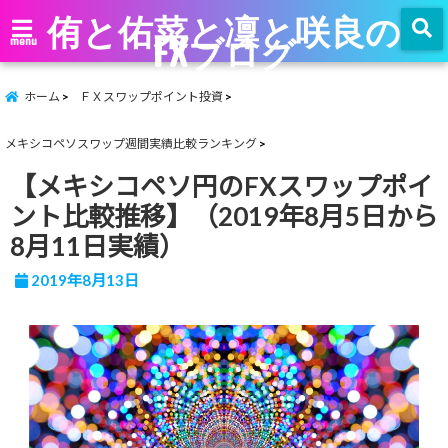
侑と佑菜と凜と咲良の
FXブログ
menu
ホーム
ＦＸスワップポイント投資
メキシコペソスワップ週間実績比較ランキング
【メキシコペソ円のFXスワップポイ
ント比較推移】（2019年8月5日から
8月11日実績）
2019年8月13日