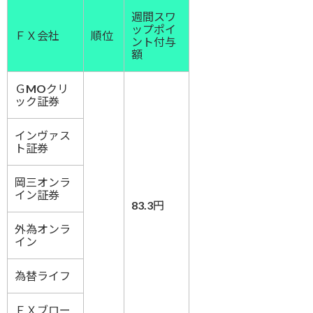
週間スワ
ップポイ
ＦＸ会社
順位
ント付与
額
ＧMOクリ
ック証券
インヴァス
ト証券
岡三オンラ
イン証券
83.3円
外為オンラ
イン
為替ライフ
ＦＸブロー