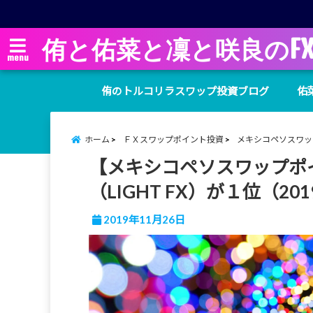
侑と佑菜と凜と咲良のF
menu
侑のトルコリラスワップ投資ブログ
佑
ホーム
ＦＸスワップポイント投資
メキシコペソスワッ
【メキシコペソスワップポ
（LIGHT FX）が１位（20
2019年11月26日