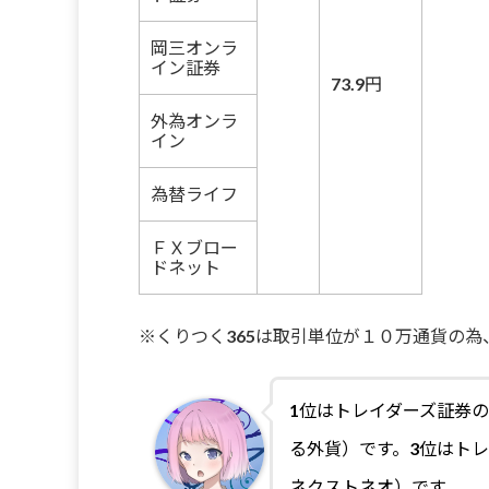
岡三オンラ
イン証券
73.9円
外為オンラ
イン
為替ライフ
ＦＸブロー
ドネット
※くりつく365は取引単位が１０万通貨の為、
1
位はトレイダーズ証券の（
る外貨）です。3位はト
ネクストネオ）です。