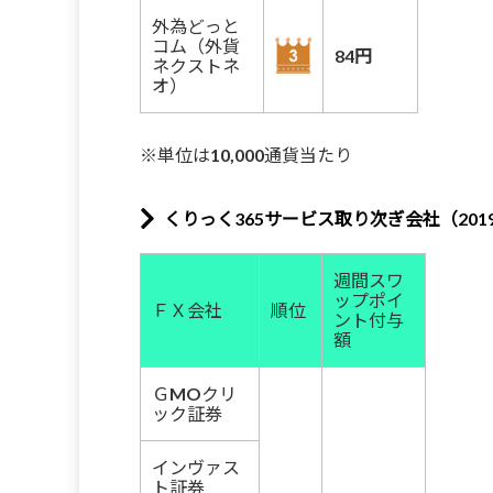
外為どっと
コム（外貨
84円
ネクストネ
オ）
※単位は10,000通貨当たり
くりっく365サービス取り次ぎ会社（2019年
週間スワ
ップポイ
ＦＸ会社
順位
ント付与
額
ＧMOクリ
ック証券
インヴァス
ト証券