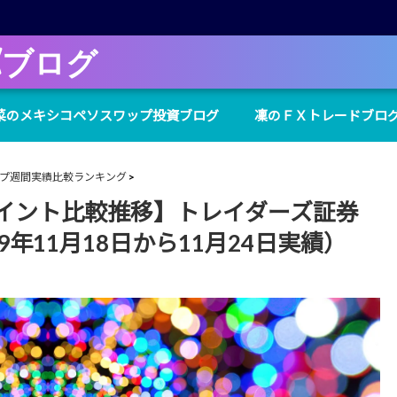
Xブログ
菜のメキシコペソスワップ投資ブログ
凜のＦＸトレードブロ
プ週間実績比較ランキング
イント比較推移】トレイダーズ証券
19年11月18日から11月24日実績）