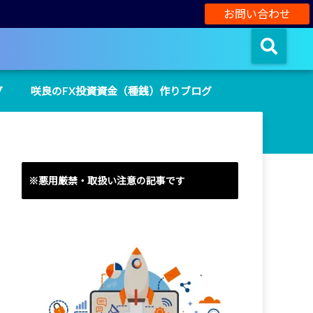
お問い合わせ
グ
咲良のFX投資資金（種銭）作りブログ
※悪用厳禁・取扱い注意の記事です