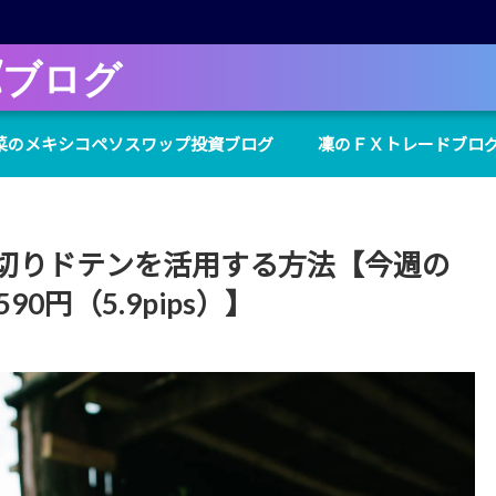
Xブログ
菜のメキシコペソスワップ投資ブログ
凜のＦＸトレードブロ
切りドテンを活用する方法【今週の
0円（5.9pips）】