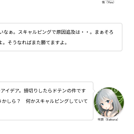
侑（Yuu）
しいなぁ。スキャルピングで原因追及は・・。まぁそろ
よ。そうなればまた勝てますよ。
つアイデア。損切りしたらドテンの件です
うかしら？ 何かスキャルピングしていて
咲良（Sakura）