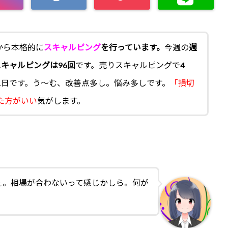
月から本格的に
スキャルピング
を行っています。
今週の
週
スキャルピングは96回
です。売りスキャルピングで4
1日です。う～む、改善点多し。悩み多しです。
「損切
た方がいい
気がします。
ぇ。相場が合わないって感じかしら。何が