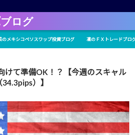
Xブログ
菜のメキシコペソスワップ投資ブログ
凜のＦＸトレードブロ
向けて準備OK！？【今週のスキャル
4.3pips）】