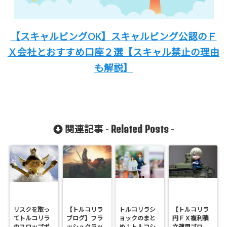
【スキャルピングOK】
スキャルピング公認のＦ
Ｘ会社と
おすすめ口座２選
【スキャル禁止の理由
も解説
】
Related Posts
関連記事 -
-
リスクを取っ
【トルコリラ
トルコリラシ
【トルコリラ
てトルコリラ
ブログ】フラ
ョックのまと
円ＦＸ複利積
のスワップポ
ッシュクラッ
め！トルコシ
立運用ブロ