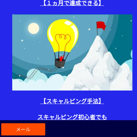
【１ヵ月で達成できる】
【スキャルピング手法】
スキャルピング初心者でも
1日1時間
で月10万円稼いだ！