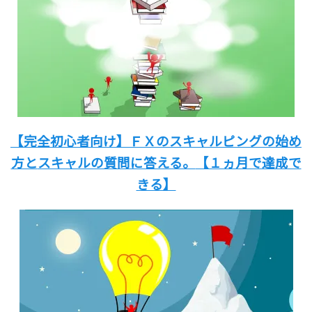
【完全初心者向け】
ＦＸのスキャルピングの始め
方と
スキャルの質問に答える。
【１ヵ月で達成で
きる】