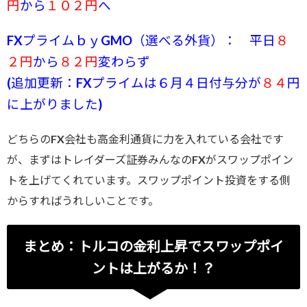
円
から
１０２円
へ
FXプライムｂｙGMO（選べる外貨）： 平日
８
２円
から
８２円
変わらず
(追加更新：FXプライムは６月４日付与分が
８４
円
に上がりました)
どちらのFX会社も高金利通貨に力を入れている会社です
が、まずはトレイダーズ証券みんなのFXがスワップポイン
トを上げてくれています。スワップポイント投資をする側
からすればうれしいことです。
まとめ：トルコの金利上昇でスワップポイ
ントは上がるか！？