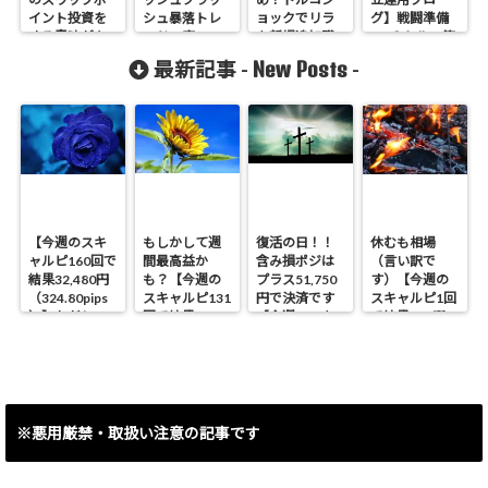
イント投資を
シュ暴落トレ
ョックでリラ
グ】戦闘準備
する意味があ
ードへ突
を新規追加購
OK？トルコ第
るのか？
撃！！【今週
入した侑の考
２局面突入へ
New Posts
最新記事 -
-
のスワップ投
え方？
（１１月第４
資結果】
週）
【今週のスキ
もしかして週
復活の日！！
休むも相場
ャルピ160回で
間最高益か
含み損ポジは
（言い訳で
結果32,480円
も？【今週の
プラス51,750
す）【今週の
（324.80pips
スキャルピ131
円で決済です
スキャルピ1回
）】ただしス
回で結果
【今週のスキ
で結果460円
イング含み損
40,090円
ャルピ30回で
（4.6pips）】
ポジ決済で
（400.90pips
結果8,493円
▲53,450円で
）】
（84.93pips）
す。
】
※悪用厳禁・取扱い注意の記事です