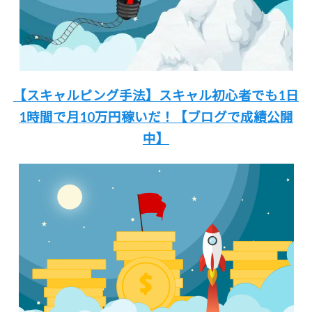
【スキャルピング手法】
スキャル初心者でも
1日
1時間
で月10万円稼いだ！
【ブログで成績公開
中】