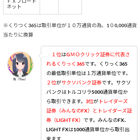
ＦＸブロード
ネット
※くりつく365は取引単位が１０万通貨の為、1０0,000通貨
当たりに換算
１位
は
GＭＯクリック証券に代表さ
れるくりっく365
です。くりっく365
の最低取引単位は１万通貨単位です。
侑（Yuu）
２位
が
サクソバンク証券
です。サクソ
バンクはトルコリラ5000通貨単位か
ら取引できます。
3位
が
トレイダーズ
証券（みんなのFX）とトレイダーズ証
券（LIGHT FX）
です。みんなのFX、
LIGHT FXは1000通貨単位から取引出
来ます