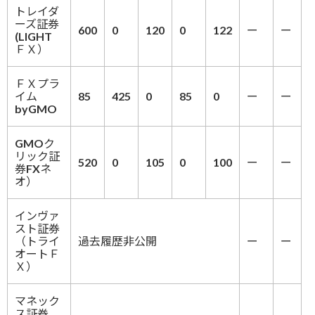
トレイダ
ーズ証券
600
0
120
0
122
ー
ー
(LIGHT
ＦＸ）
ＦＸプラ
イム
85
425
0
85
0
ー
ー
byGMO
GMOク
リック証
520
0
105
0
100
ー
ー
券FXネ
オ）
インヴァ
スト証券
（トライ
過去履歴非公開
ー
ー
オートＦ
Ｘ）
マネック
ス証券