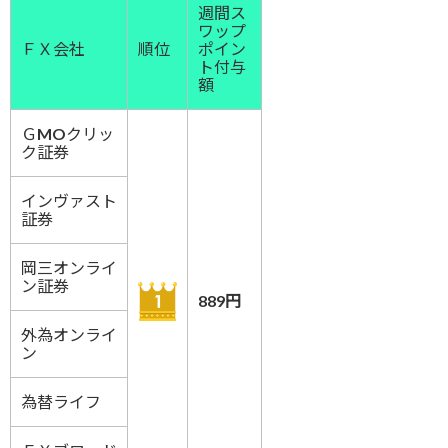
週間ス
ワップ
ＦＸ会社
順位
ポイン
ト付与
額
ＧMOクリッ
ク証券
インヴァスト
証券
岡三オンライ
ン証券
889円
外為オンライ
ン
為替ライフ