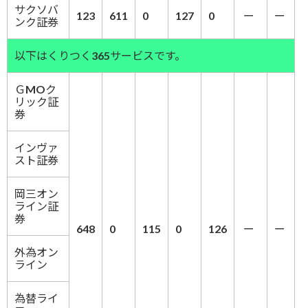
サクソバ
123
611
0
127
0
ー
ー
ンク証券
以下はくりつく365サービスです。
ＧMOク
リック証
券
インヴァ
スト証券
岡三オン
ライン証
券
648
0
115
0
126
ー
ー
外為オン
ライン
為替ライ