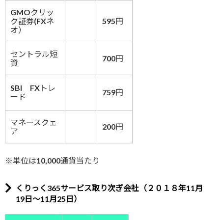
GMOクリッ
ク証券(FXネ
595円
オ）
セントラル短
700円
資
SBI FXトレ
759円
ード
マネースクェ
200円
ア
※単位は10,000通貨当たり
くりっく365サービス取り次ぎ会社（２０１８年11月
19日～11月25日）