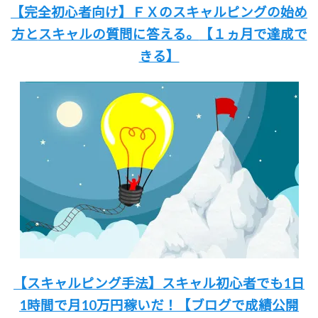
【完全初心者向け】
ＦＸのスキャルピングの始め
方と
スキャルの質問に答える。
【１ヵ月で達成で
きる】
【スキャルピング手法】
スキャル初心者でも
1日
1時間
で月10万円稼いだ！
【ブログで成績公開