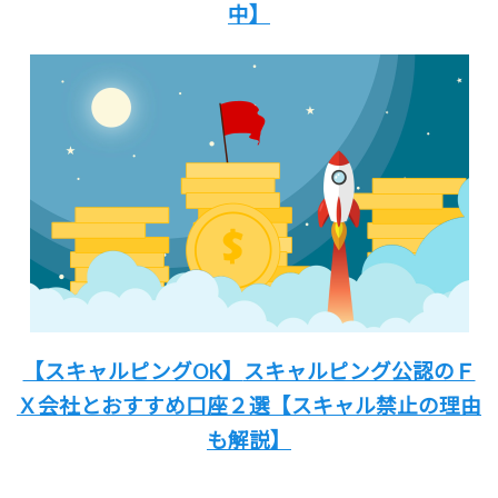
中】
【スキャルピングOK】
スキャルピング公認のＦ
Ｘ会社と
おすすめ口座２選
【スキャル禁止の理由
も解説
】