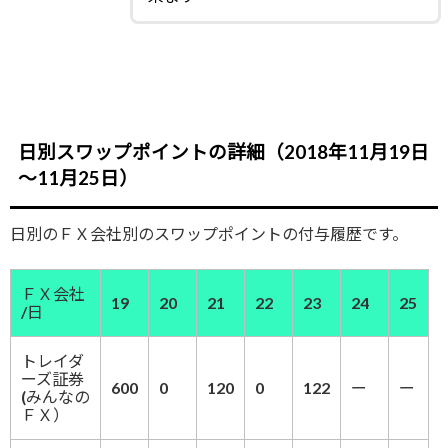
日別スワップポイントの詳細（2018年11月19日
～11月25日）
日別のＦＸ会社別のスワップポイントの付与履歴です。
ＦＸ会社
19
20
21
22
23
24
25
/日
トレイダ
ーズ証券
600
0
120
0
122
ー
ー
(みんなの
ＦＸ）