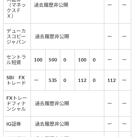
（マネッ
過去履歴非公開
ー
ー
クスＦ
Ｘ）
デューカ
スコビー
過去履歴非公開
ー
ー
ジャパン
セントラ
100
500
0
100
0
ー
ー
ル短資
SBI FX
ー
535
0
112
0
112
ー
トレード
FXトレー
ドフィナ
過去履歴非公開
ー
ー
ンシャル
IG証券
過去履歴非公開
ー
ー