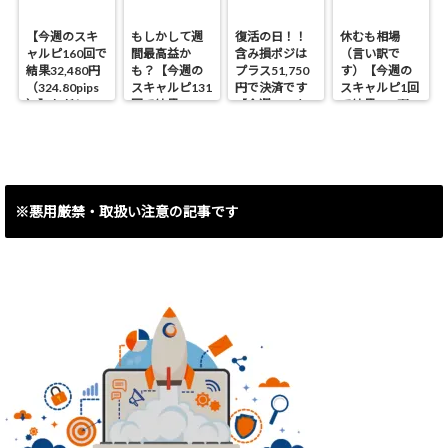
【今週のスキ
もしかして週
復活の日！！
休むも相場
ャルピ160回で
間最高益か
含み損ポジは
（言い訳で
結果32,480円
も？【今週の
プラス51,750
す）【今週の
（324.80pips
スキャルピ131
円で決済です
スキャルピ1回
）】ただしス
回で結果
【今週のスキ
で結果460円
イング含み損
40,090円
ャルピ30回で
（4.6pips）】
ポジ決済で
（400.90pips
結果8,493円
▲53,450円で
）】
（84.93pips）
す。
】
※悪用厳禁・取扱い注意の記事です