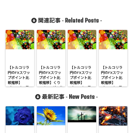
Related Posts
関連記事 -
-
【トルコリラ
【トルコリラ
【トルコリラ
【トルコリラ
円のFXスワッ
円のFXスワッ
円のFXスワッ
円のFXスワッ
プポイント比
プポイント比
プポイント比
プポイント比
較推移】
較推移】くり
較推移】
較推移】
（2019年5月
っく365が１位
（2019年2月
（2019年1月
20日から5月
です（2020年
25日から3月3
28日から2月3
New Posts
最新記事 -
-
26日実績）
4月20日から4
日実績）
日実績）
月26日実績）