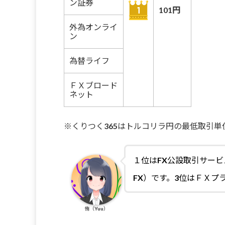
ン証券
101円
外為オンライ
ン
為替ライフ
ＦＸブロード
ネット
※くりつく365はトルコリラ円の最低取引単位1
１位はFX公設取引サービ
FX）です。3位はＦＸプ
侑（Yuu）