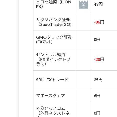
ヒロセ通商（LION
43円
FX）
サクソバンク証券
-86
円
（SaxoTraderGO)
GMOクリック証券
0円
(FXネオ）
セントラル短資
（FXダイレクトプ
-20
円
ラス）
SBI FXトレード
35円
マネースクェア
6円
外為どっとコム
（外貨ネクストネ
0円