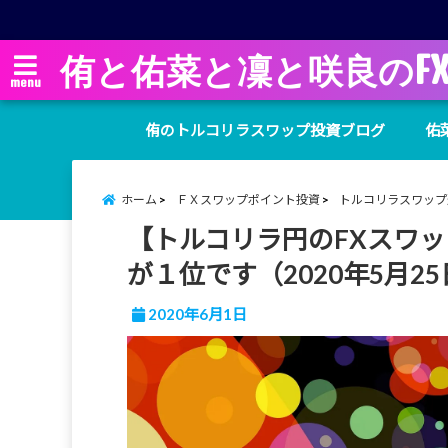
侑と佑菜と凜と咲良のF
menu
侑のトルコリラスワップ投資ブログ
佑
ホーム
ＦＸスワップポイント投資
トルコリラスワップ
【トルコリラ円のFXスワッ
が１位です（2020年5月2
2020年6月1日