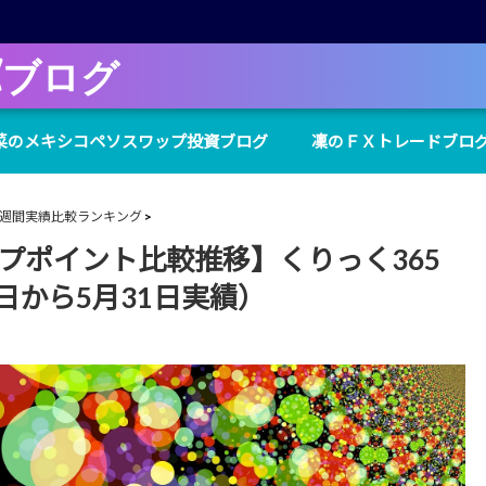
Xブログ
菜のメキシコペソスワップ投資ブログ
凜のＦＸトレードブロ
週間実績比較ランキング
プポイント比較推移】くりっく365
5日から5月31日実績）