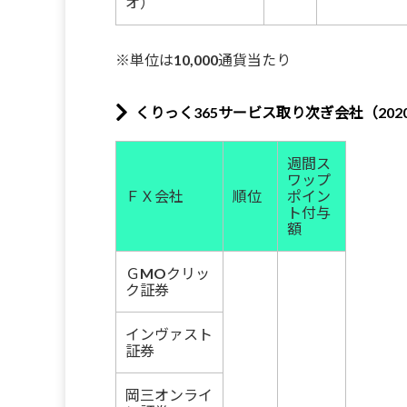
オ）
※単位は10,000通貨当たり
くりっく365サービス取り次ぎ会社（2020
週間ス
ワップ
ＦＸ会社
順位
ポイン
ト付与
額
ＧMOクリッ
ク証券
インヴァスト
証券
岡三オンライ