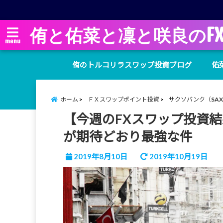
侑と佑菜と凜と咲良のF
menu
侑のトルコリラスワップ投資ブログ
佑
ホーム
ＦＸスワップポイント投資
サクソバンク（SAXO
【今週のFXスワップ投資結
が期待どおり最強な件
2019年8月10日
2019年10月19日