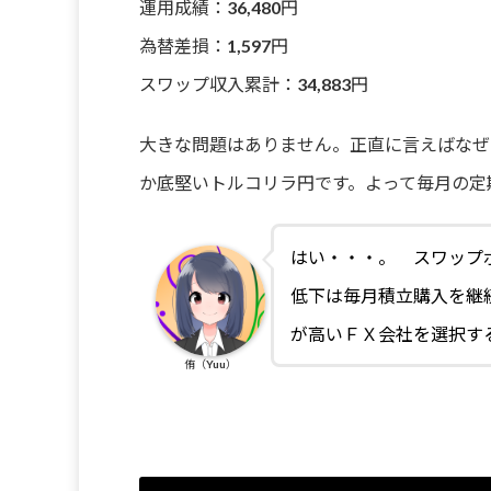
運用成績：36,480円
為替差損：1,597円
スワップ収入累計：34,883円
大きな問題はありません。正直に言えばなぜ
か底堅いトルコリラ円です。よって毎月の定
はい・・・。 スワップ
低下は毎月積立購入を継
が高いＦＸ会社を選択す
侑（Yuu）