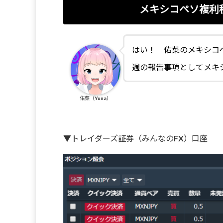
メキシコペソ複利
はい！ 佑菜のメキシコ
週の報告事項としてメキ
佑菜（Yuna）
▼トレイダーズ証券（みんなのFX）口座