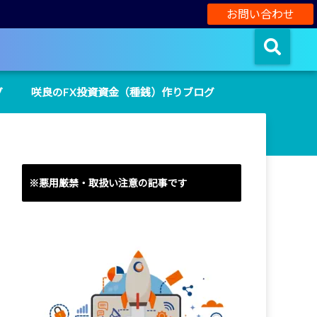
お問い合わせ
グ
咲良のFX投資資金（種銭）作りブログ
※悪用厳禁・取扱い注意の記事です