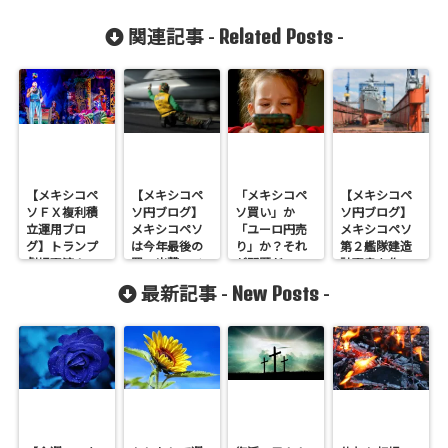
Related Posts
関連記事 -
-
【メキシコペ
【メキシコペ
「メキシコペ
【メキシコペ
ソＦＸ複利積
ソ円ブログ】
ソ買い」か
ソ円ブログ】
立運用ブロ
メキシコペソ
「ユーロ円売
メキシコペソ
グ】トランプ
は今年最後の
り」か？それ
第２艦隊建造
劇場再演！こ
買い出撃のチ
が問題だ。
計画書を作
こは買いで勝
ャンス到来
【今週のスワ
成！【今週の
New Posts
最新記事 -
-
負！（5月第2
か？【今週の
ップ投資結果
スワップ投資
週）
スワップ投資
392円】
結果】
結果】