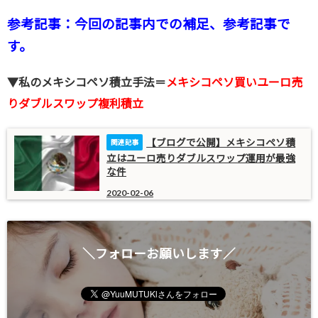
参考記事：今回の記事内での補足、参考記事で
す。
▼私のメキシコペソ積立手法＝
メキシコペソ買いユーロ売
りダブルスワップ複利積立
【ブログで公開】メキシコペソ積
立はユーロ売りダブルスワップ運用が最強
な件
2020-02-06
＼フォローお願いします／