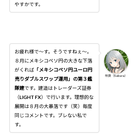
やすかです。
お疲れ様で～す。そうですねぇ～。
８月にメキシコペソ円の大きな下落
がくれば
「メキシコペソ円ユーロ円
咲良（Sakura）
売りダブルスワップ運用」の第３艦
隊建
です。建造はトレーダーズ証券
（LIGHT FX）で行います。理想的な
展開は８月の大暴落です（笑）毎度
同じコメントです。ブレない私で
す。