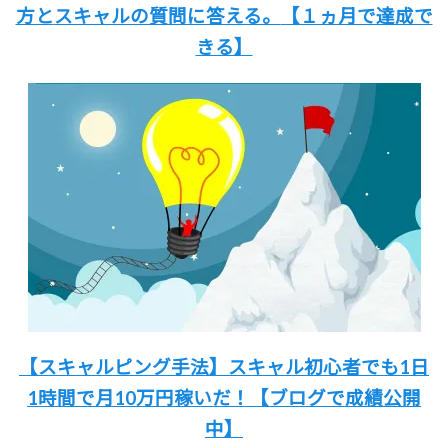
方と
スキャルの質問に答える。
【１ヵ月で達成で
きる】
【スキャルピング手法】
スキャル初心者でも
1日
1時間
で月10万円稼いだ！
【ブログで成績公開
中】