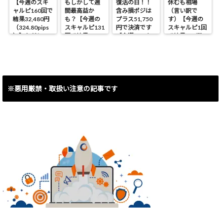
【今週のスキ
もしかして週
復活の日！！
休むも相場
ャルピ160回で
間最高益か
含み損ポジは
（言い訳で
結果32,480円
も？【今週の
プラス51,750
す）【今週の
（324.80pips
スキャルピ131
円で決済です
スキャルピ1回
）】ただしス
回で結果
【今週のスキ
で結果460円
イング含み損
40,090円
ャルピ30回で
（4.6pips）】
ポジ決済で
（400.90pips
結果8,493円
▲53,450円で
）】
（84.93pips）
す。
】
※悪用厳禁・取扱い注意の記事です