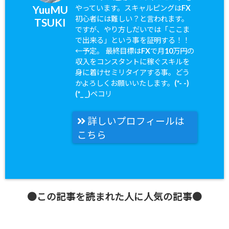
YuuMU
やっています。スキャルピングはFX
初心者には難しい？と言われます。
TSUKI
ですが、やり方しだいでは「ここま
で出来る」という事を証明する！！
←予定。 最終目標はFXで月10万円の
収入をコンスタントに稼ぐスキルを
身に着けセミリタイアする事。どう
かよろしくお願いいたします。(*- -)
(*_ _)ペコリ
詳しいプロフィールは
こちら
●この記事を読まれた人に人気の記事●