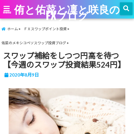
侑と佑菜と凜と咲良の
FXブログ
menu
ホーム
ＦＸスワップポイント投資
佑菜のメキシコペソスワップ投資ブログ
スワップ補給をしつつ円高を待つ
【今週のスワップ投資結果524円】
2020年8月9日