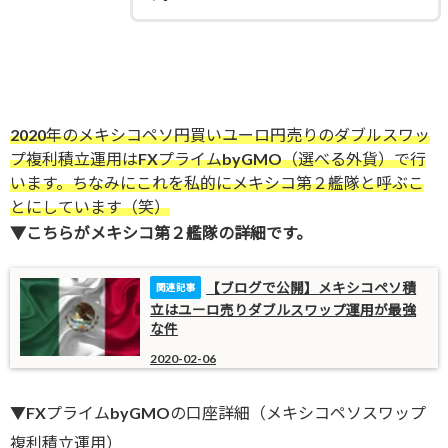
2020年のメキシコペソ円買いユーロ円売りのダブルスワッ
プ複利積立運用はFXプライムbyGMO（選べる外貨）で行
います。ちなみにこれを私的にメキシコ第２艦隊と呼ぶこ
とにしています（笑）
▼こちらがメキシコ第２艦隊の詳細です。
【ブログで公開】メキシコペソ積
立はユーロ売りダブルスワップ運用が最強
な件
2020-02-06
▼FXプライムbyGMOの口座詳細（メキシコペソスワップ
複利積立運用）