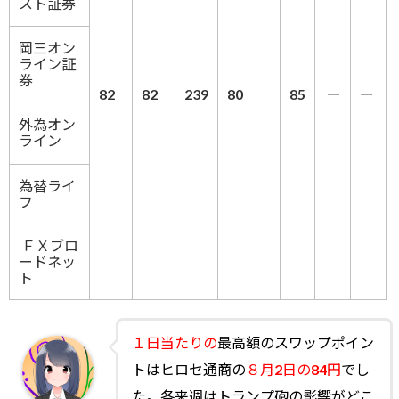
スト証券
岡三オン
ライン証
券
82
82
239
80
85
ー
ー
外為オン
ライン
為替ライ
フ
ＦＸブロ
ードネッ
ト
１日当たりの
最高額のスワップポイン
トはヒロセ通商の
８月2日の84円
でし
た。各来週はトランプ砲の影響がどこ