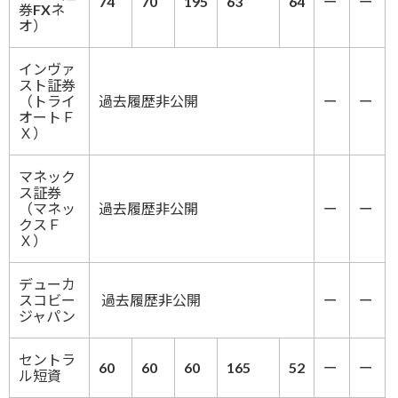
74
70
195
63
64
ー
ー
券FXネ
オ）
インヴァ
スト証券
（トライ
過去履歴非公開
ー
ー
オートＦ
Ｘ）
マネック
ス証券
（マネッ
過去履歴非公開
ー
ー
クスＦ
Ｘ）
デューカ
スコビー
過去履歴非公開
ー
ー
ジャパン
セントラ
60
60
60
165
52
ー
ー
ル短資