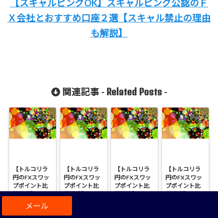
【スキャルピングOK】
スキャルピング公認のＦ
Ｘ会社と
おすすめ口座２選
【スキャル禁止の理由
も解説
】
Related Posts
関連記事 -
-
【トルコリラ
【トルコリラ
【トルコリラ
【トルコリラ
円のFXスワッ
円のFXスワッ
円のFXスワッ
円のFXスワッ
プポイント比
プポイント比
プポイント比
プポイント比
較推移】じみ
較推移】くり
較推移】
較推移】
に下落傾
っく365が１位
（2019年1月
（2018年1月7
向・・（2018
です（2020年
28日から2月3
日から2019年
New Posts
最新記事 -
-