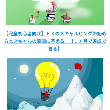
【完全初心者向け】
ＦＸのスキャルピングの始め
方と
スキャルの質問に答える。
【１ヵ月で達成で
きる】