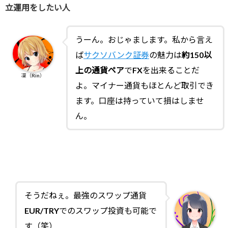
立運用をしたい人
うーん。おじゃまします。私から言え
ば
サクソバンク証券
の魅力は
約150以
上の通貨ペア
でFXを出来ることだ
凜（Rin）
よ。マイナー通貨もほとんど取引でき
ます。口座は持っていて損はしませ
ん。
そうだねぇ。最強のスワップ通貨
EUR/TRYでのスワップ投資も可能で
す（笑）