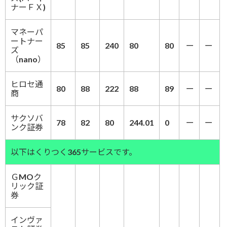
ナーＦＸ)
マネーパ
ートナー
85
85
240
80
80
ー
ー
ズ
（nano）
ヒロセ通
80
88
222
88
89
ー
ー
商
サクソバ
78
82
80
244.01
0
ー
ー
ンク証券
以下はくりつく365サービスです。
ＧMOク
リック証
券
インヴァ