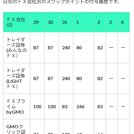
日別のＦＸ会社別のスワップポイントの付与履歴です。
ＦＸ会社
29
30
31
1
2
3
4
/日
トレイダ
ーズ証券
87
87
240
80
82
ー
ー
(みんなの
ＦＸ）
トレイダ
ーズ証券
87
87
240
80
82
ー
ー
(LIGHT
ＦＸ）
ＦＸプラ
イム
100
100
83
246
83
ー
ー
byGMO
GMOク
リック証