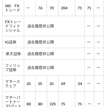
SBI FX
ー
76
70
204
71
71
ー
トレード
FXトレー
ドフィナ
過去履歴非公開
ー
ー
ンシャル
IG証券
過去履歴非公開
ー
ー
楽天証券
過去履歴非公開
ー
ー
フィリッ
過去履歴非公開
ー
ー
プ証券
マネース
25
25
25
69
24
ー
ー
クェア
マネーパ
ートナー
80
80
225
75
75
ー
ー
ズ(パート