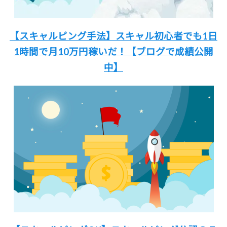
【スキャルピング手法】
スキャル初心者でも
1日
1時間
で月10万円稼いだ！
【ブログで成績公開
中】