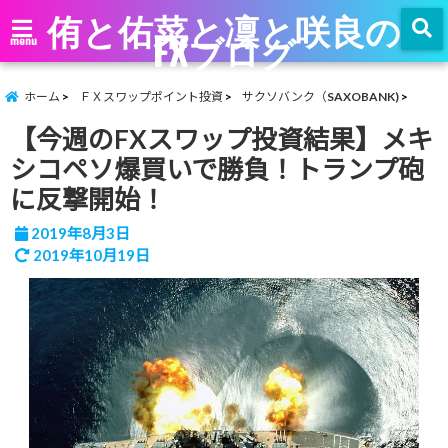
侑と佑菜と凜と咲良の
FXブログ
menu
ホーム
ＦＸスワップポイント投資
サクソバンク（SAXOBANK)
【今週のFXスワップ投資結果】メキ
シコペソ爆買いで勝負！トランプ砲
に反撃開始！
2019年8月3日
2019年10月19日