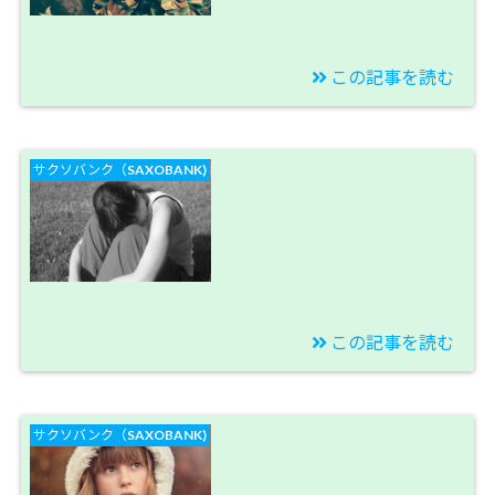
ップ投資結果】
この記事を読む
2019/12/08
【トルコリラブログ】
サクソバンク（SAXOBANK)
トルコ中央銀行は諦め
ません！まだまだ政策
金利を下げる気満々で
す！【今週のスワップ
投資結果】
この記事を読む
2019/11/30
【トルコリラブログ】
サクソバンク（SAXOBANK)
ユーロトルコリラ売
り、ポンドトルコリラ