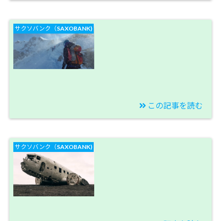
2020/01/19
【トルコリラブログ】
サクソバンク（SAXOBANK)
そろそろユーロトルコ
リラ売りポジション追
加出撃準備に入りま
す！【今週のスワップ
投資結果】
この記事を読む
2020/01/12
【トルコリラブログ】
サクソバンク（SAXOBANK)
2020年は利下げが終了
してほしい！まずはそ
こがスタート地点で
す。【今週のスワップ
投資結果】