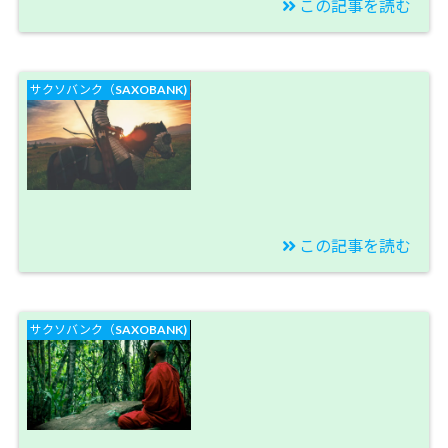
この記事を読む
2020/01/04
【トルコリラブログ】
サクソバンク（SAXOBANK)
フラッシュクラッシュ
は2020年1月6日が最後
のチャンス！【今週の
スワップ投資結果】
この記事を読む
2019/12/29
【トルコリラブログ】
サクソバンク（SAXOBANK)
フラッシュクラッシュ
暴落トレードへ突
撃！！【今週のスワッ
プ投資結果】