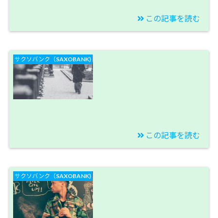
この記事を読む
2019/12/21
【トルコリラブログ】
サクソバンク（SAXOBANK)
スワップポイント異常
値発生！トルコリラ円
は修行道と解く！【今
週のスワップ投資結
果】
この記事を読む
2019/12/15
【トルコリラブログ】
サクソバンク（SAXOBANK)
厳冬期到来です。トル
コ利下げで14％でどこ
まで下がるスワップポ
イント！【今週のスワ