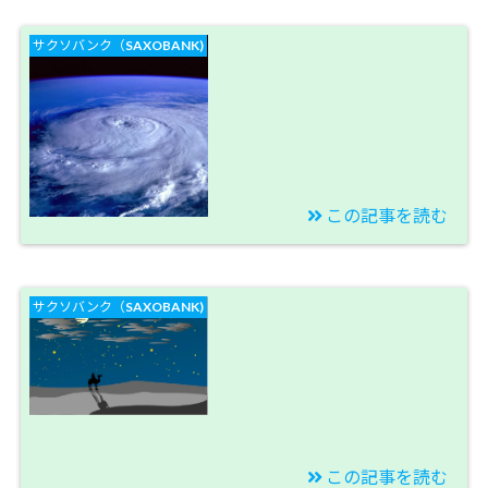
【トルコリラブログ】
サクソバンク（SAXOBANK)
今までトルコリラとは
ちょっと違います。別
の通貨のよう？【今週
のスワップ投資結果】
この記事を読む
2019/10/12
【サクソバンク口座】
サクソバンク（SAXOBANK)
トルコリラ、今年最強
台風の直撃！かんべん
してよ～【今週のスワ
ップ投資結果】
この記事を読む