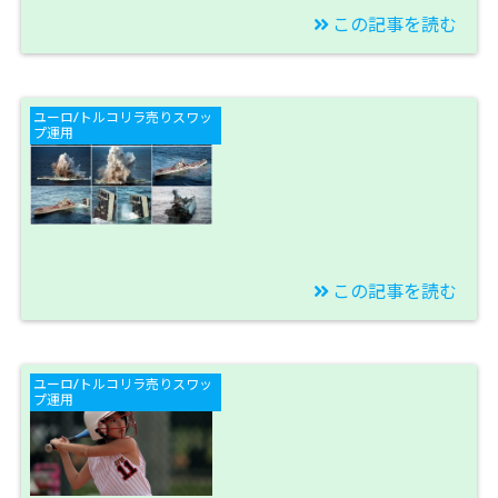
この記事を読む
2019/09/21
【速報】ポンド/トルコ
ユーロ/トルコリラ売りスワッ
リラ（GBP/TRY）売り
プ運用
スワップ運用を開始！
【今週のスワップ投資
結果】
この記事を読む
2019/09/14
【撃沈】ユーロ円売り
ユーロ/トルコリラ売りスワッ
積立＆スイングトレー
プ運用
ドの大問題が発生！
【今週のスワップ投資
結果】