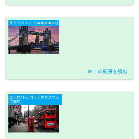
2019/10/05
【サクソバンク口座】
サクソバンク（SAXOBANK)
ポンドトルコリラとユ
ーロトルコリラとフラ
クラを足せば「お月
見」でした。【今週の
スワップ投資結果】
この記事を読む
2019/09/28
【サクソバンク口座】
ユーロ/トルコリラ売りスワッ
ポンドトルコリラ売り
プ運用
のスワップが今では１
番です！【今週のスワ
ップ投資結果】