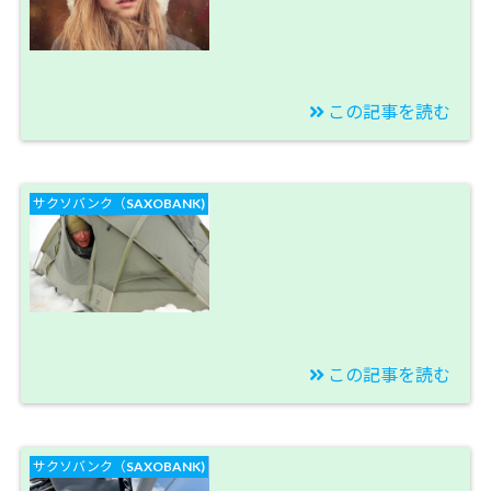
売りの積立を考える。
【今週のスワップ投資
結果】
この記事を読む
2019/11/24
【トルコリラブログ】
サクソバンク（SAXOBANK)
今年は１２月のイギリ
ス総選挙とトルコ政策
金利で終了かな【今週
のスワップ投資結果】
この記事を読む
2019/11/16
【トルコリラブログ】
サクソバンク（SAXOBANK)
トルコ艦隊はブレクジ