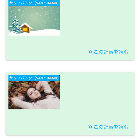
サクソバンク（SAXOBANK)
どこまで下がる！！ス
ワップポイントの未来
予測？【今週のスワッ
プ投資結果】
この記事を読む
2019/10/26
【トルコリラブログ】
サクソバンク（SAXOBANK)
ちょっと早いクリスマ
ス休暇のトルコリラ艦
隊です。【今週のスワ
ップ投資結果】
この記事を読む
2019/10/19