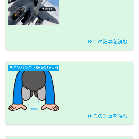
ツトをどう乗り切るべ
きか？答えは・・・
【今週のスワップ投資
結果】
この記事を読む
2019/11/09
【トルコリラブログ】
サクソバンク（SAXOBANK)
決戦は12月12日木曜
日！それまでは兵站戦
です。【今週のスワッ
プ投資結果】
この記事を読む
2019/11/02
【トルコリラブログ】