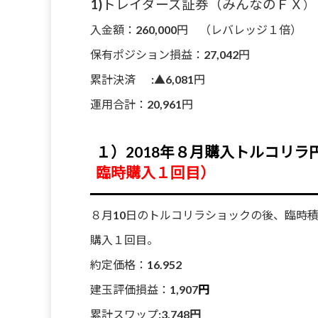
1)トレイダーズ証券（みんなのＦＸ
）
入金額：260,000円 （レバレッジ１倍）
保有ポジション損益：27,042円
累計決済 :▲6,081円
運用合計：20,961円
１）2018年８月購入トルコリラ円
臨時購入１回目）
８月10日のトルコリラショックの後、臨時
購入１回目。
約定価格：
16.952
建玉評価損益：
1,907
円
累計スワップ:
3,748円