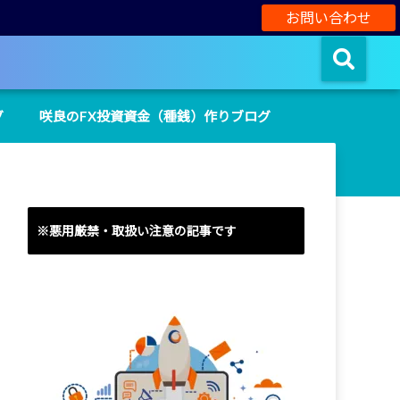
お問い合わせ
グ
咲良のFX投資資金（種銭）作りブログ
※悪用厳禁・取扱い注意の記事です