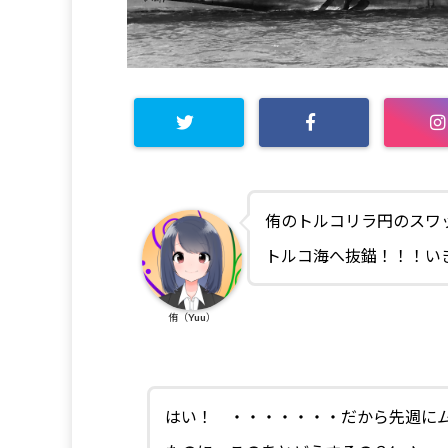
侑のトルコリラ円のスワッ
トルコ海へ抜錨！！！い
侑（Yuu）
はい！ ・・・・・・・だから先週に