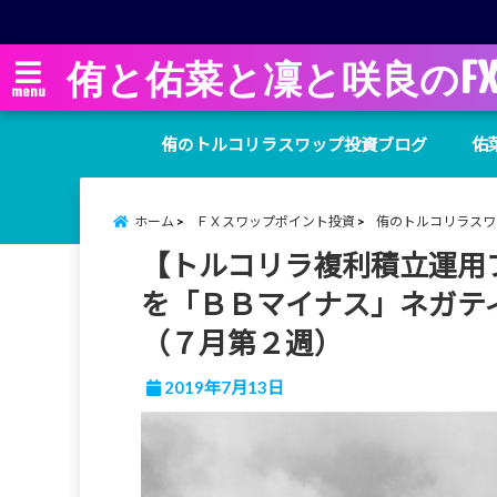
侑と佑菜と凜と咲良のF
menu
侑のトルコリラスワップ投資ブログ
佑
ホーム
ＦＸスワップポイント投資
侑のトルコリラスワ
【トルコリラ複利積立運用
を「ＢＢマイナス」ネガテ
（７月第２週）
2019年7月13日