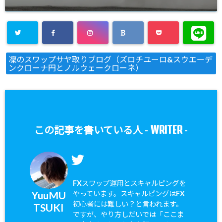
凜のスワップサヤ取りブログ（ズロチユーロ&スウエーデ
ンクローナ円とノルウェークローネ）
WRITER
この記事を書いている人 -
-
FXスワップ運用とスキャルピングを
YuuMU
やっています。スキャルピングはFX
初心者には難しい？と言われます。
TSUKI
ですが、やり方しだいでは「ここま