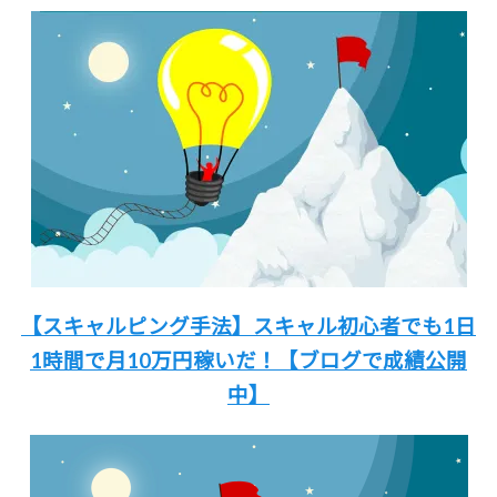
【スキャルピング手法】
スキャル初心者でも
1日
1時間
で月10万円稼いだ！
【ブログで成績公開
中】