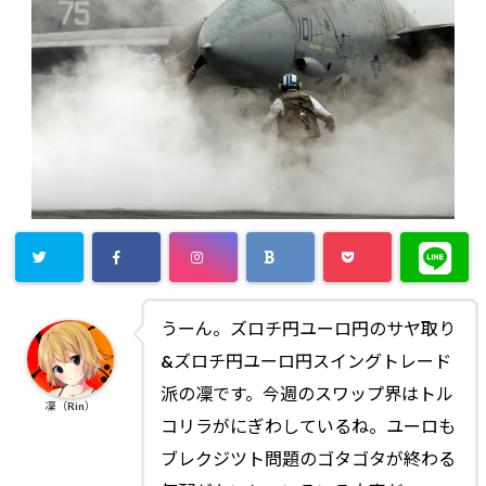
うーん。ズロチ円ユーロ円のサヤ取り
&ズロチ円ユーロ円スイングトレード
派の凜です。今週のスワップ界はトル
凜（Rin）
コリラがにぎわしているね。ユーロも
ブレクジツト問題のゴタゴタが終わる