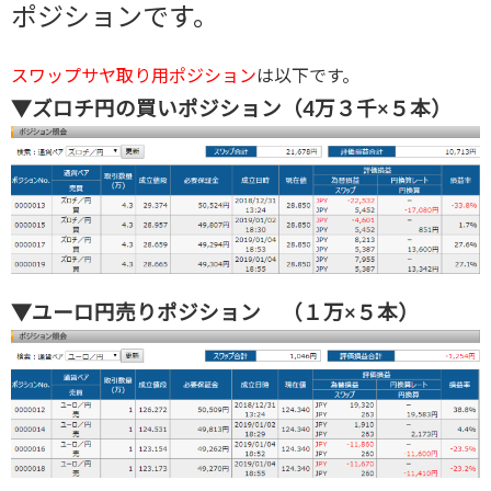
ポジションです。
スワップサヤ取り用ポジション
は以下です。
▼ズロチ円の買いポジション（4万３千×５本）
▼ユーロ円売りポジション （１万×５本）