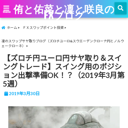
侑と佑菜と凜と咲良の
FXブログ
menu
ホーム
ＦＸスワップポイント投資
凜のスワップサヤ取りブログ（ズロチユーロ&スウエーデンクローナ円とノルウ
ェークローネ）
【ズロチ円ユーロ円サヤ取り＆スイ
ングトレード】スイング用のポジシ
ョン出撃準備OK！？（2019年3月第
5週）
2019年3月30日