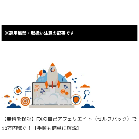
イング含み損
40,090円
ャルピ30回で
（4.6pips）】
ポジ決済で
（400.90pips
結果8,493円
▲53,450円で
）】
（84.93pips）
す。
】
※悪用厳禁・取扱い注意の記事です
【無料を保証】FXの自己アフェリエイト（セルフバック）で
10万円稼ぐ！【手順も簡単に解説】