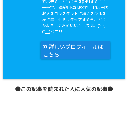
で出来る」という事を証明する！！
←予定。 最終目標はFXで月10万円の
収入をコンスタントに稼ぐスキルを
身に着けセミリタイアする事。どう
かよろしくお願いいたします。(*- -)
(*_ _)ペコリ
詳しいプロフィールは
こちら
●この記事を読まれた人に人気の記事●