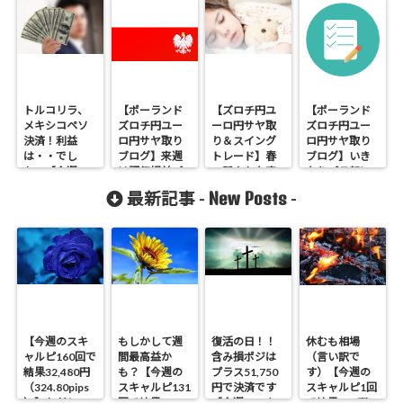
トルコリラ、
【ポーランド
【ズロチ円ユ
【ポーランド
メキシコペソ
ズロチ円ユー
ーロ円サヤ取
ズロチ円ユー
決済！利益
ロ円サヤ取り
り＆スイング
ロ円サヤ取り
は・・でし
ブログ】来週
トレード】春
ブログ】いき
た。【今週の
は評価損益プ
の穏やかな空
なりプラ転に
スワップ投資
ラスへ！？
気が流れてい
なりまし
New Posts
最新記事 -
-
結果】
（2018年11月
ますね。
た！！（2019
3日）
（2019年4月
年1月第1週）
第1週）
【今週のスキ
もしかして週
復活の日！！
休むも相場
ャルピ160回で
間最高益か
含み損ポジは
（言い訳で
結果32,480円
も？【今週の
プラス51,750
す）【今週の
（324.80pips
スキャルピ131
円で決済です
スキャルピ1回
）】ただしス
回で結果
【今週のスキ
で結果460円