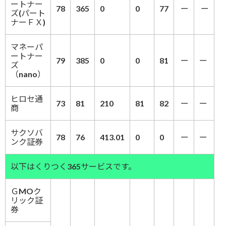
ートナー
78
365
0
0
77
ー
ー
ズ(パート
ナーＦＸ)
マネーパ
ートナー
79
385
0
0
81
ー
ー
ズ
（nano）
ヒロセ通
73
81
210
81
82
ー
ー
商
サクソバ
78
76
413.01
0
0
ー
ー
ンク証券
以下はくりつく365サービスです。
ＧMOク
リック証
券