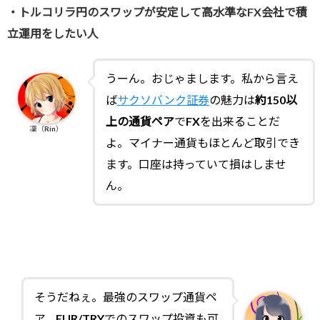
・トルコリラ円のスワップが安定して高水準なFX会社で積
立運用をしたい人
うーん。おじゃまします。私から言え
ば
サクソバンク証券
の魅力は
約150以
上の通貨ペア
でFXを出来ることだ
凜（Rin）
よ。マイナー通貨もほとんど取引でき
ます。口座は持っていて損はしませ
ん。
そうだねぇ。最強のスワップ通貨ペ
ア、EUR/TRYでのスワップ投資も可