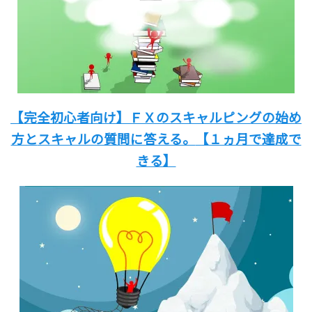
【完全初心者向け】
ＦＸのスキャルピングの始め
方と
スキャルの質問に答える。
【１ヵ月で達成で
きる】