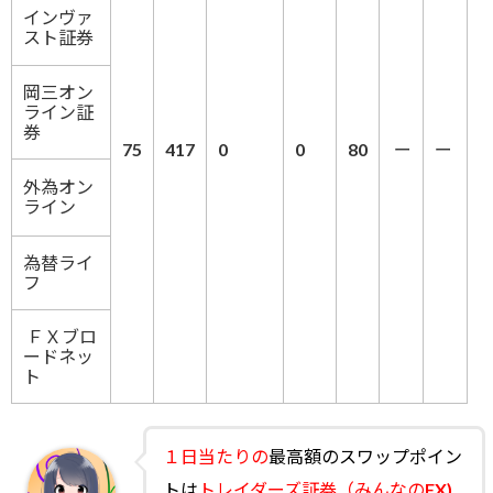
インヴァ
スト証券
岡三オン
ライン証
券
75
417
0
0
80
ー
ー
外為オン
ライン
為替ライ
フ
ＦＸブロ
ードネッ
ト
１日当たりの
最高額のスワップポイン
トは
トレイダーズ証券（みんなのFX)