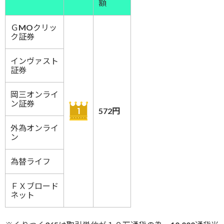
額
ＧMOクリッ
ク証券
インヴァスト
証券
岡三オンライ
ン証券
572円
外為オンライ
ン
為替ライフ
ＦＸブロード
ネット