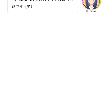
能です（笑）
侑（Yuu）