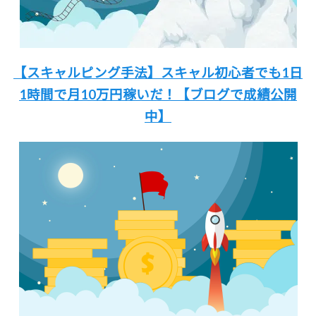
【スキャルピング手法】
スキャル初心者でも
1日
1時間
で月10万円稼いだ！
【ブログで成績公開
中】