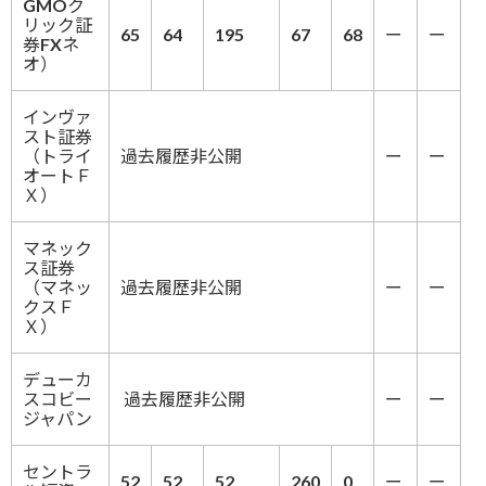
GMOク
リック証
65
64
195
67
68
ー
ー
券FXネ
オ）
インヴァ
スト証券
（トライ
過去履歴非公開
ー
ー
オートＦ
Ｘ）
マネック
ス証券
（マネッ
過去履歴非公開
ー
ー
クスＦ
Ｘ）
デューカ
スコビー
過去履歴非公開
ー
ー
ジャパン
セントラ
52
52
52
260
0
ー
ー