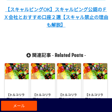
【スキャルピングOK】
スキャルピング公認のＦ
Ｘ会社と
おすすめ口座２選
【スキャル禁止の理由
も解説
】
Related Posts
関連記事 -
-
【トルコリラ
【トルコリラ
【トルコリラ
【トルコリラ
円のFXスワッ
円のFXスワッ
円のFXスワッ
円のFXスワッ
プポイント比
プポイント比
プポイント比
プポイント比
較推移】
較推移】サク
較推移】くり
較推移】トレ
（2019年4月
ソバンクとく
つく365が１位
イダーズ証券