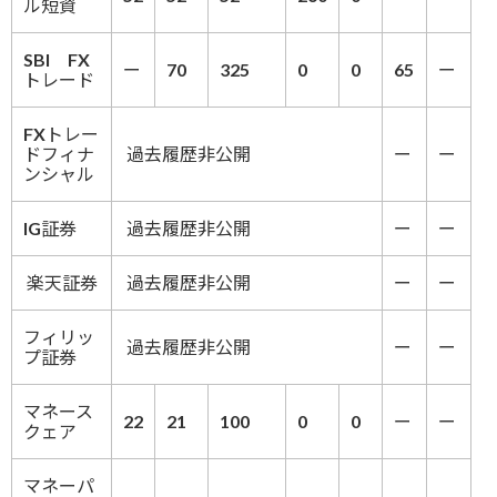
ル短資
SBI FX
ー
70
325
0
0
65
ー
トレード
FXトレー
ドフィナ
過去履歴非公開
ー
ー
ンシャル
IG証券
過去履歴非公開
ー
ー
楽天証券
過去履歴非公開
ー
ー
フィリッ
過去履歴非公開
ー
ー
プ証券
マネース
22
21
100
0
0
ー
ー
クェア
マネーパ