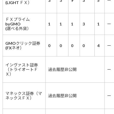
3
3
9
3
5
ー
(LIGHT ＦＸ）
ＦＸプライム
byGMO
1
1
1
3
1
ー
(選べる外貨）
GMOクリック証券
0
0
0
0
4
ー
(FXネオ）
インヴァスト証券
（トライオートＦ
過去履歴非公開
ー
Ｘ）
マネックス証券（マ
過去履歴非公開
ー
ネックスＦＸ）