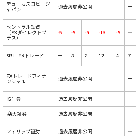
デューカスコビージ
過去履歴非公開
ー
ャパン
セントラル短資
（FXダイレクトプ
-5
-5
-5
-15
-5
ー
ラス）
SBI FXトレード
ー
3
3
12
4
7
FXトレードフィナ
過去履歴非公開
ー
ンシャル
IG証券
過去履歴非公開
ー
楽天証券
過去履歴非公開
ー
フィリップ証券
過去履歴非公開
ー