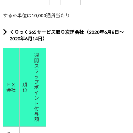
する※単位は10,000通貨当たり
くりっく365サービス取り次ぎ会社（2020年6月8日～
2020年6月14日）
週
間
ス
ワ
ッ
プ
ＦＸ
順
ポ
会社
位
イ
ン
ト
付
与
額