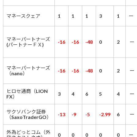
マネースクェア
1
1
1
3
1
ー
マネーパートナーズ
-16
-16
-48
0
2
ー
(パートナーＦＸ)
マネーパートナーズ
-16
-16
-48
0
2
ー
（nano）
ヒロセ通商（LION
3
4
6
5
4
ー
FX）
サクソバンク証券
-13
-9
-5
-2.99
6
ー
（SaxoTraderGO）
外為どっとコム（外
0
0
0
0
0
ー