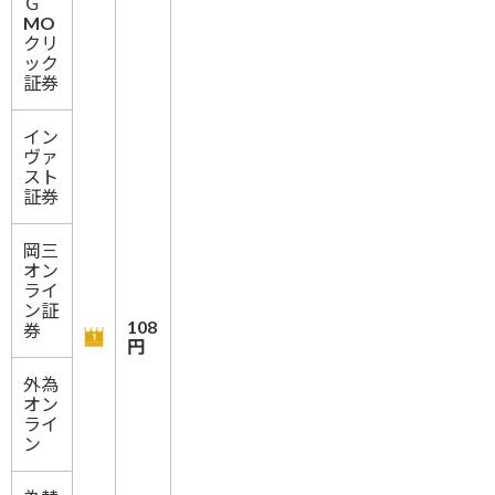
Ｇ
MO
クリ
ック
証券
イン
ヴァ
スト
証券
岡三
オン
ライ
ン証
108
券
円
外為
オン
ライ
ン