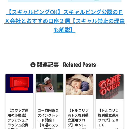
【スキャルピングOK】
スキャルピング公認のＦ
Ｘ会社と
おすすめ口座２選
【スキャル禁止の理由
も解説
】
Related Posts
関連記事 -
-
【スワップ運
ユーロ円売り
【トルコリラ
【トルコリラ
用の必勝法】
スイングトレ
円ＦＸ複利積
複利積立運用
フラッシュク
ード開始！
立運用ブロ
ブログ】２０
ラッシュ投資
【今週のスワ
グ】ホント、
１８