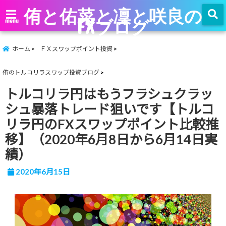
侑と佑菜と凜と咲良の
FXブログ
menu
ホーム
ＦＸスワップポイント投資
侑のトルコリラスワップ投資ブログ
トルコリラ円はもうフラシュクラッ
シュ暴落トレード狙いです【トルコ
リラ円のFXスワップポイント比較推
移】（2020年6月8日から6月14日実
績）
2020年6月15日