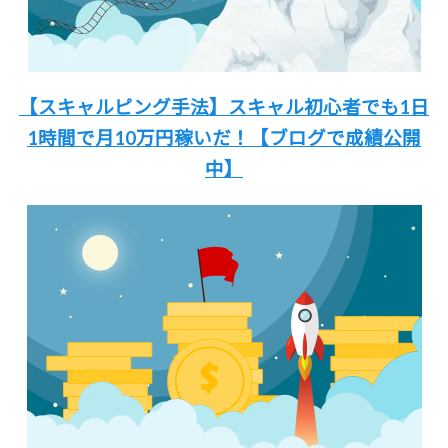
【スキャルピング手法】
スキャル初心者でも
1日
1時間
で月10万円稼いだ！
【ブログで成績公開
中】