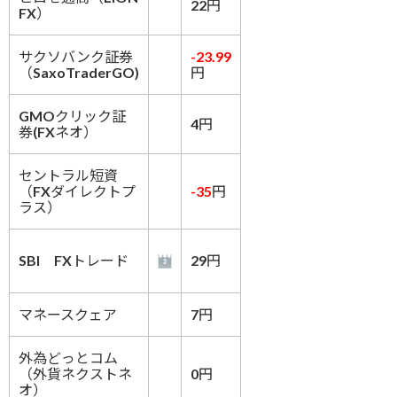
22円
FX）
サクソバンク証券
-23.99
（SaxoTraderGO)
円
GMOクリック証
4円
券(FXネオ）
セントラル短資
（FXダイレクトプ
-35
円
ラス）
SBI FXトレード
29円
マネースクェア
7円
外為どっとコム
（外貨ネクストネ
0円
オ）