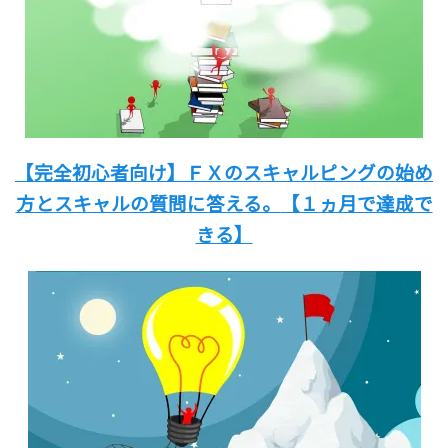
【完全初心者向け】
ＦＸのスキャルピングの始め
方と
スキャルの質問に答える。
【１ヵ月で達成で
きる】