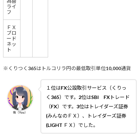
為替
ライ
フ
ＦＸ
ブロ
ード
ネッ
ト
※くりつく365はトルコリラ円の最低取引単位10,000通貨
１位はFX公設取引サービス（くりっ
く365）です。2位はSBI FXトレード
（FX）です。3位はトレイダーズ証券
侑（Yuu）
(みんなのＦＸ）、トレイダーズ証券
(LIGHT ＦＸ）でした。