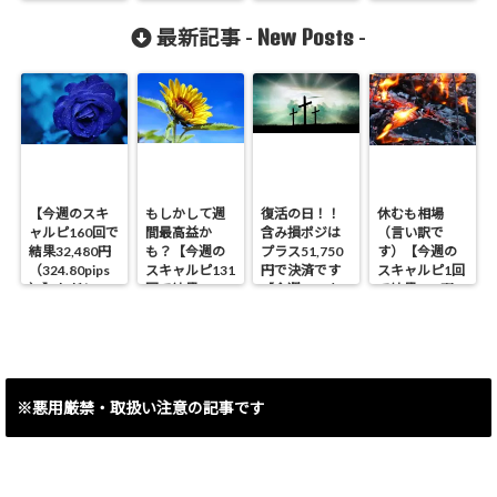
入門です。
ップ投資結
トルコリラに
年・・・、終
【トルコリラ
果】
は苦労させら
わりです！
New Posts
最新記事 -
-
円で解説】
れます！（9月
（12月第2週）
16日）
【今週のスキ
もしかして週
復活の日！！
休むも相場
ャルピ160回で
間最高益か
含み損ポジは
（言い訳で
結果32,480円
も？【今週の
プラス51,750
す）【今週の
（324.80pips
スキャルピ131
円で決済です
スキャルピ1回
）】ただしス
回で結果
【今週のスキ
で結果460円
イング含み損
40,090円
ャルピ30回で
（4.6pips）】
ポジ決済で
（400.90pips
結果8,493円
▲53,450円で
）】
（84.93pips）
す。
】
※悪用厳禁・取扱い注意の記事です