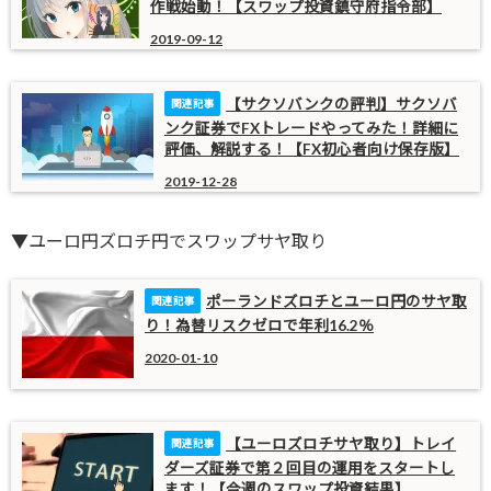
作戦始動！【スワップ投資鎮守府指令部】
2019-09-12
【サクソバンクの評判】サクソバ
ンク証券でFXトレードやってみた！詳細に
評価、解説する！【FX初心者向け保存版】
2019-12-28
▼ユーロ円ズロチ円でスワップサヤ取り
ポーランドズロチとユーロ円のサヤ取
り！為替リスクゼロで年利16.2％
2020-01-10
【ユーロズロチサヤ取り】トレイ
ダーズ証券で第２回目の運用をスタートし
ます！【今週のスワップ投資結果】