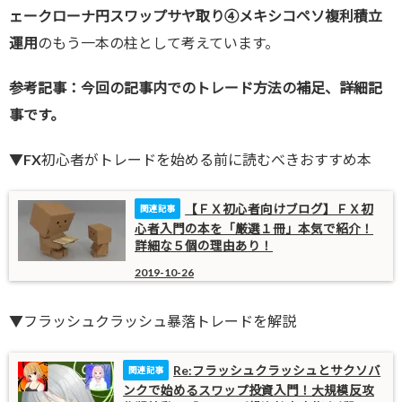
ェークローナ円スワップサヤ取り④メキシコペソ複利積立
運用
のもう一本の柱として考えています。
参考記事：今回の記事内でのトレード方法の補足、詳細記
事です。
▼FX初心者がトレードを始める前に読むべきおすすめ本
【ＦＸ初心者向けブログ】ＦＸ初
心者入門の本を「厳選１冊」本気で紹介！
詳細な５個の理由あり！
2019-10-26
▼フラッシュクラッシュ暴落トレードを解説
Re:フラッシュクラッシュとサクソバ
ンクで始めるスワップ投資入門！大規模反攻